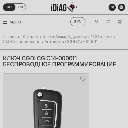
RU
EN
КАТАЛОГ
BYN
МЕНЮ
О КОМПАНИИ
ПРОИЗВОДИТЕЛИ
Главная
Каталог
Ключи/иммо/одометры
CG ключи
C14-беспроводное
Автоключ CGDI C14-000011
ПОКУПАТЕЛЯМ
БЛОГ
КЛЮЧ CGDI CG C14-000011
БЕСПРОВОДНОЕ ПРОГРАММИРОВАНИЕ
КОНТАКТЫ