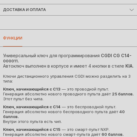
CGDI CG C14-000011 - 1 штука
ДОСТАВКА И ОПЛАТА
В комплект лезвие и батарейка CR2032 не включены
Мы доставляем заказы по всему миру!
Большинство заказов отправляются в день оформления.
Примерные сроки доставки:
ФУНКЦИИ
• Беларусь на следующий рабочий день
• Россия от 2 рабочих дней
• Страны Европы и СНГ от 5 рабочих дней
Универсальный ключ для программирования
CGDI CG
C14-
(Сроки могут изменяться в зависимости от работы
.
000011
транспортных служб)
Автоключ выполнен в корпусе и имеет 4 кнопки в стиле
KIA
.
Удобная оплата!
Ключи дистанционного управления CGDI можно разделить на 3
• Онлайн-банкинг Visa, Mastercard, МИР, СБП, Сбербанк,
типа:
Тинькофф и др.
• Безналичный расчёт для юр.лиц
Ключ, начинающийся с C13
— это проводной пульт.
• ЕРИП онлайн (для Беларуси)
Генерация абсолютно нового проводного пульта даёт
25 баллов.
Этот пульт без чипа.
• Наличные — при получении (для Беларуси)
Ключ
, начинающийся с C14
— это беспроводной пульт.
Генерация абсолютно нового беспроводного пульта даёт
40
баллов.
Внутри этого пульта есть чип.
Ключ
, начинающийся с C15
— это смарт-пульт NXP.
Генерация абсолютно нового смарт-пульта даёт
60 баллов.