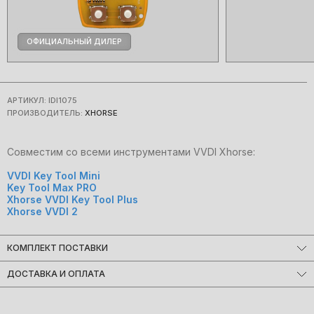
ОФИЦИАЛЬНЫЙ ДИЛЕР
АРТИКУЛ:
IDI1075
ПРОИЗВОДИТЕЛЬ:
XHORSE
Cовместим со всеми инструментами VVDI Xhorse:
VVDI Key Tool Mini
Key Tool Max PRO
Xhorse VVDI Key Tool Plus
Xhorse VVDI 2
КОМПЛЕКТ ПОСТАВКИ
Xhorse VVDI XNBZT1GL - 1 штука
ДОСТАВКА И ОПЛАТА
В комплект не входит батарейка, лезвие, чип.
Мы доставляем заказы по всему миру!
Большинство заказов отправляются в день оформления.