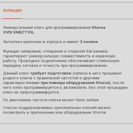
Примерные сроки доставки:
ФУНКЦИИ
• Беларусь на следующий рабочий день
• Россия от 2 рабочих дней
• Страны Европы и СНГ от 5 рабочих дней
Универсальный ключ для программирования
Xhorse
(Сроки могут изменяться в зависимости от работы
VVDI
XNBZT1GL
.
транспортных служб)
Автоключ выполнен в корпусе и имеет
3 кнопки.
Удобная оплата!
• Онлайн-банкинг Visa, Mastercard, МИР, СБП, Сбербанк,
Функции запирания, отпирания и открытия багажника
Тинькофф и др.
гарантируют универсальную совместимость и надежную
• Безналичный расчёт для юр.лиц
работу. Проводное подключение обеспечивает стабильную
• ЕРИП онлайн (для Беларуси)
передачу сигнала и точность при программировании.
• Наличные — при получении (для Беларуси)
Данный ключ
требует подготовки
(записи в него прошивки
родного ключа с правильной частотой и другими
характеристиками
при помощи оборудования Xhorse
), после
чего ключ программируется в автомобиль. Без этой процедуры
ключ не запрограммируется.
По умолчанию частота ключа может быть любая.
Список поддерживаемых оригинальных ключей можно
посмотреть в приложении или оборудовании Xhorse.