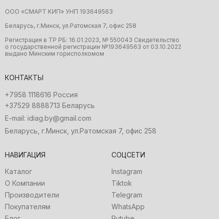
ООО «CMAРТ KИП» УНП 19З64956З
Беларусь, г.Минск, ул.Ратомская 7, офис 258
Регистрация в ТР РБ: 16.01.2023, № 550043 Свидетельство
о государственной регистрации №19З64956З от 03.10.2022
выдано Минским горисполкомом
КОНТАКТЫ
+7958 1118616 Россия
+37529 8888713 Беларусь
E-mail: idiag.by@gmail.com
Беларусь, г.Минск, ул.Ратомская 7, офис 258
НАВИГАЦИЯ
СОЦСЕТИ
Каталог
Instagram
О Компании
Tiktok
Производители
Telegram
Покупателям
WhatsApp
Блог
Rutube