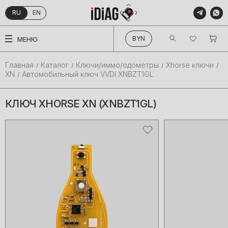
RU
EN
КАТАЛОГ
BYN
МЕНЮ
О КОМПАНИИ
ПРОИЗВОДИТЕЛИ
Главная
Каталог
Ключи/иммо/одометры
Xhorse ключи
XN
Автомобильный ключ VVDI XNBZT1GL
ПОКУПАТЕЛЯМ
БЛОГ
КЛЮЧ XHORSE XN (XNBZT1GL)
КОНТАКТЫ