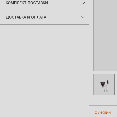
КОМПЛЕКТ ПОСТАВКИ
Переходник 01/2 для Digiprog3 - 1 штука
ДОСТАВКА И ОПЛАТА
Мы доставляем заказы по всему миру!
Большинство заказов отправляются в
день оформления.
Примерные сроки доставки:
• Беларусь на следующий рабочий день
• Россия от 2 рабочих дней
• Страны Европы и СНГ от 5 рабочих дней
(Сроки могут изменяться в зависимости
от работы транспортных служб)
Удобная оплата!
Оплачивайте так, как вам удобно:
• Онлайн-банкинг Visa, Mastercard, МИР,
СБП, Сбербанк, Тинькофф и др.
• Безналичный расчёт для юр.лиц
• ЕРИП онлайн (для Беларуси)
ФУНКЦИИ