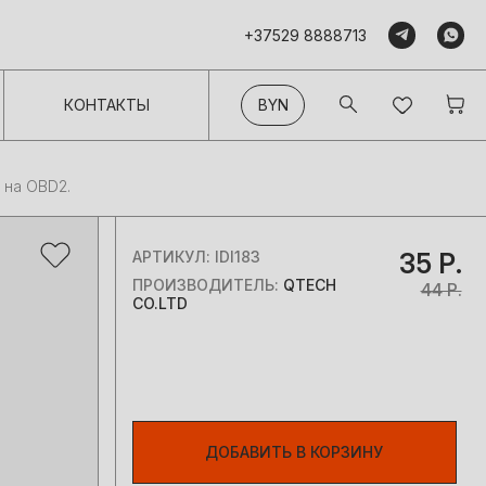
+37529 8888713
КОНТАКТЫ
BYN
 на OBD2.
АРТИКУЛ:
IDI183
35 Р.
ПРОИЗВОДИТЕЛЬ:
QTECH
44 Р.
CO.LTD
ДОБАВИТЬ В КОРЗИНУ