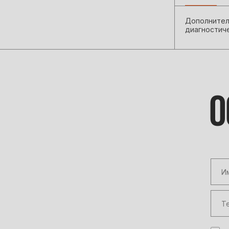
• Наличные — при получении (для
Беларуси)
Дополнитель
диагностич
О