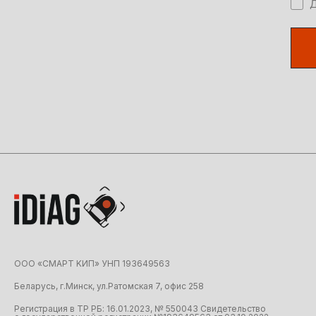
Д
ООО «CMAРТ KИП» УНП 19З64956З
Беларусь, г.Минск, ул.Ратомская 7, офис 258
Регистрация в ТР РБ: 16.01.2023, № 550043 Свидетельство