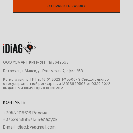
ОТПРАВИТЬ ЗАЯВКУ
ООО «CMAРТ KИП» УНП 19З64956З
Беларусь, г.Минск, ул.Ратомская 7, офис 258
Регистрация в ТР РБ: 16.01.2023, № 550043 Свидетельство
о государственной регистрации №19З64956З от 03.10.2022
выдано Минским горисполкомом
КОНТАКТЫ
+7958 1118616 Россия
+37529 8888713 Беларусь
E-mail: idiag.by@gmail.com