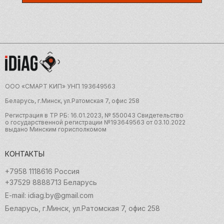
ООО «CMAРТ KИП» УНП 19З64956З
Беларусь, г.Минск, ул.Ратомская 7, офис 258
Регистрация в ТР РБ: 16.01.2023, № 550043 Свидетельство
о государственной регистрации №19З64956З от 03.10.2022
выдано Минским горисполкомом
КОНТАКТЫ
+7958 1118616 Россия
+37529 8888713 Беларусь
E-mail: idiag.by@gmail.com
Беларусь, г.Минск, ул.Ратомская 7, офис 258