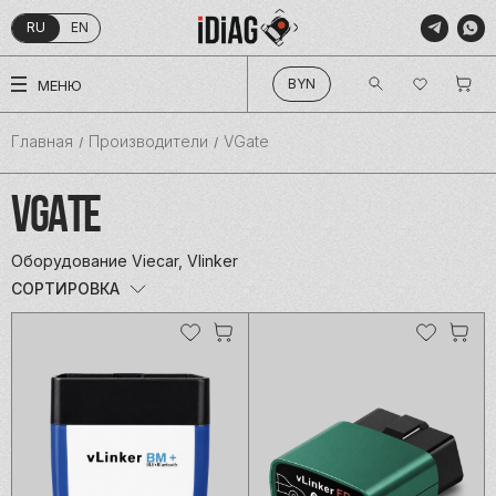
RU
EN
КАТАЛОГ
BYN
МЕНЮ
О КОМПАНИИ
ПРОИЗВОДИТЕЛИ
Главная
Производители
VGate
ПОКУПАТЕЛЯМ
VGATE
БЛОГ
КОНТАКТЫ
Оборудование Viecar, Vlinker
СОРТИРОВКА