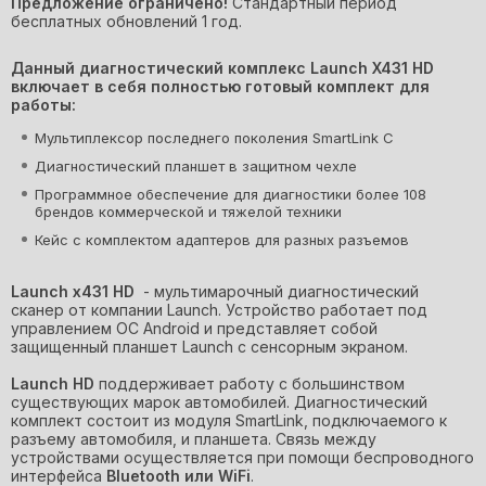
Кейс для переноски;
Предложение ограничено!
Стандартный период
• Онлайн-банкинг Visa, Mastercard, МИР, СБП, Сбербанк,
бесплатных обновлений 1 год.
Тинькофф и др.
Адаптеры для грузовых автомобилей HeavyDuty:
• Безналичный расчёт для юр.лиц
Данный диагностический комплекс Launch X431 HD
• ЕРИП онлайн (для Беларуси)
включает в себя полностью готовый комплект для
Кабель OBDII
• Наличные — при получении (для Беларуси)
работы:
Удлинитель кабеля OBDII
Мультиплексор последнего поколения SmartLink C
Диагностические разъемы: DAF 16 pin, Hyundai 16
pin, IVECO 30 pin, MAN 12 pin, MAN 37 pin, Mitsubishi-
Диагностический планшет в защитном чехле
Hyandai 12+16 pin, OBD-6 pin, OBD-9 pin, Renault 12
Программное обеспечение для диагностики более 108
pin, SCANIA 16 pin, VOLVO 8 pin, Mercedes Benz 14 pin
брендов коммерческой и тяжелой техники
и др. (комплект может изменяться в зависимости от
поставки)
Кейс с комплектом адаптеров для разных разъемов
Launch x431 HD
- мультимарочный диагностический
сканер от компании Launch. Устройство работает под
управлением ОС Android и представляет собой
защищенный планшет Launch с сенсорным экраном.
Launch HD
поддерживает работу с большинством
существующих марок автомобилей. Диагностический
комплект состоит из модуля SmartLink
, подключаемого к
разъему автомобиля, и планшета. Связь между
устройствами осуществляется при помощи беспроводного
интерфейса
Bluetooth или WiFi
.