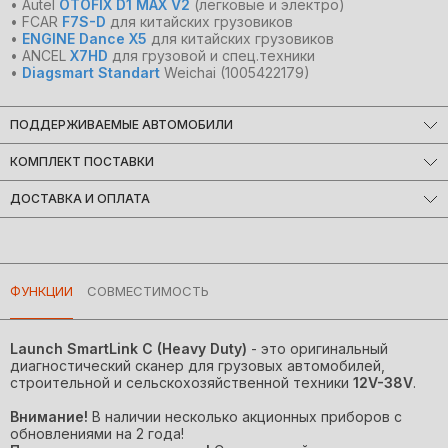
• Autel
OTOFIX D1 MAX V2
(легковые и электро)
• FCAR
F7S-D
для китайских грузовиков
•
ENGINE Dance X5
для китайских грузовиков
• ANCEL
X7HD
для грузовой и спец.техники
•
Diagsmart Standart
Weichai (1005422179)
ПОДДЕРЖИВАЕМЫЕ АВТОМОБИЛИ
Универсальное применение строительной и грузовой
КОМПЛЕКТ ПОСТАВКИ
техники 24V.
Основной блок Launch:
ДОСТАВКА И ОПЛАТА
Устройство Launch SmartLink (диагностический
Мы доставляем заказы по всему миру!
мультиплексор);
Большинство заказов отправляются в день оформления.
Оригинальный планшет Launch в защитном чехле;
ФУНКЦИИ
СОВМЕСТИМОСТЬ
Примерные сроки доставки:
Набор переходников для различных марок
автомобилей;
• Беларусь на следующий рабочий день
• Россия от 2 рабочих дней
Программное обеспечение с бесплатным online
Launch SmartLink C (Heavy Duty)
- это оригинальный
• Страны Европы и СНГ от 5 рабочих дней
обновлением;
диагностический сканер для грузовых автомобилей,
(Сроки могут изменяться в зависимости от работы транспортных
Адаптер питания;
строительной и сельскохозяйственной техники
12V-38V
.
служб)
USB кабель;
Внимание!
В наличии несколько акционных приборов с
Удобная оплата!
Кабель-удлинитель OBDII;
обновлениями на 2 года!
Оплачивайте так, как вам удобно: