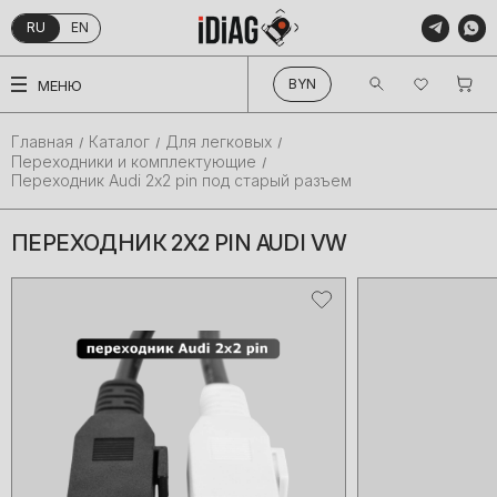
RU
EN
КАТАЛОГ
BYN
МЕНЮ
О КОМПАНИИ
ПРОИЗВОДИТЕЛИ
Главная
Каталог
Для легковых
Переходники и комплектующие
ПОКУПАТЕЛЯМ
Переходник Audi 2х2 pin под старый разъем
БЛОГ
ПЕРЕХОДНИК 2Х2 PIN AUDI VW
КОНТАКТЫ