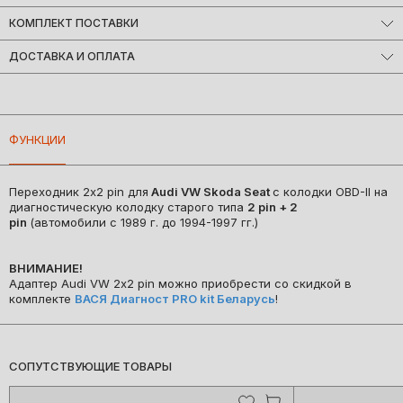
Audi/VW
КОМПЛЕКТ ПОСТАВКИ
(автомобили c 1989 г. до 1994-1997 гг.)
• переходник 2х2 pin для Audi до 1996 г.в.
ДОСТАВКА И ОПЛАТА
Мы доставляем заказы по всему миру!
Большинство заказов отправляются в день оформления.
ФУНКЦИИ
Примерные сроки доставки:
• Беларусь на следующий рабочий день
• Россия от 2 рабочих дней
Переходник 2x2 pin для
Audi VW Skoda Seat
с колодки OBD-II на
• Страны Европы и СНГ от 5 рабочих дней
диагностическую колодку старого типа
2 pin + 2
(Сроки могут изменяться в зависимости от работы транспортных
pin
(автомобили c 1989 г. до 1994-1997 гг.)
служб)
Удобная оплата!
ВНИМАНИЕ!
Оплачивайте так, как вам удобно:
Адаптер Audi VW 2х2 pin можно приобрести со скидкой в
• Онлайн-банкинг Visa, Mastercard, МИР, СБП, Сбербанк,
комплекте
ВАСЯ Диагност PRO kit Беларусь
!
Тинькофф и др.
• Безналичный расчёт для юр.лиц
• ЕРИП онлайн (для Беларуси)
• Наличные — при получении (для Беларуси)
СОПУТСТВУЮЩИЕ ТОВАРЫ